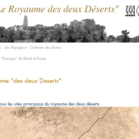
s
Les Voyageurs
Galeries de photos
e "Dorique" de Bilad el Roum
aume "des deux Deserts"
 tous les sites principaux du royaume des deux déserts.