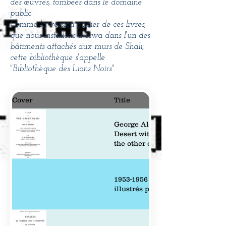
des œuvres, tombées dans le domaine
public.
Comme la version papier de ces livres,
que nous installons à Siwa dans l'un des
bâtiments attachés aux murs de Shali,
cette bibliothèque s'appelle
"Bibliothèque des Lions Noirs".
Cover
Title
George Alexander Hoskins 1864 :
Desert with an account ancient
the other oases now under the d
1953-1956 : Voyages aux oasis d
illustrés par Louis RIVET