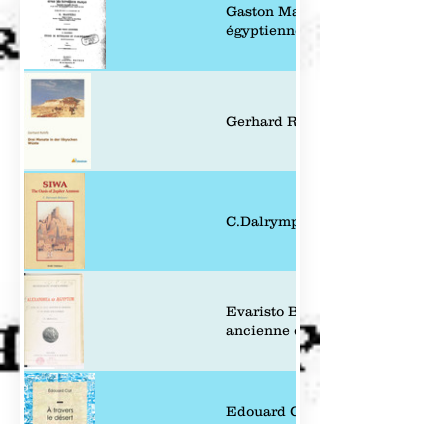
Gaston Maspero: Études de myth
égyptiennes 1912
Gerhard Rohlfs - Drei Monate i
C.Dalrymple Belgrave: Siwa - t
Evaristo Breccia: Alexandrea a
ancienne et moderne et du Mu
Edouard Cat: À travers le désert
Edition)