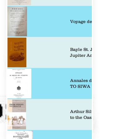
Voyage de F. Hornemann dans l&
Bayle St. John: Adventures In 
Jupiter Ammon 1849
Annales du Service des antiqui
TO SIWA by J. E. QUIBELL. Pag
Arthur Silva White: From Sphin
to the Oasis of Jupiter Ammon 