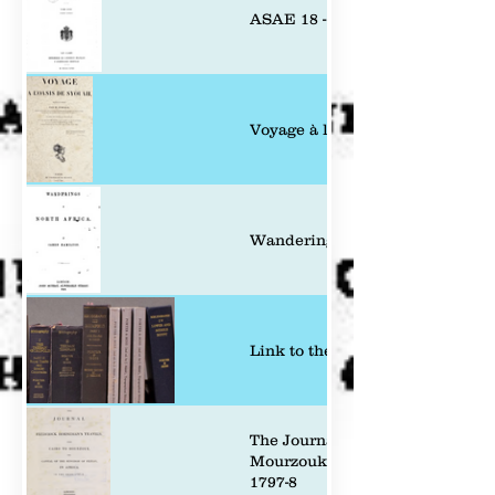
ASAE 18 - Quibell - A visit to Si
Voyage à l&#39;oasis de Syouah
Wandering in North Africa By 
Link to the 7 volumes of Porter
The Journal of Frederick Horne
Mourzouk, the Capital of Kingdo
1797-8