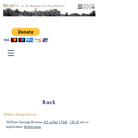
Back
William George Browne
William George Browne (
25 juillet
1768
-
1813
) est un
explorateur
britannique
.