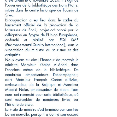
a été atteint le 6 novembre 2020. Il s’agit de
l’ouverture de la bibliothèque des Lions Noirs,
située dans le centre historique de l’oasis de
Siwa.
L’inauguration a eu lieu dans le cadre du
lancement officiel de la rénovation de la
forteresse de Shali, projet cofinancé par la
délégation en Egypte de l’Union Européenne,
co-fondé et réalisé par EQI SME
(Environnemental Quality International), sous la
supervision du ministre du tourisme et des
antiquités.
Nous avons eu ainsi l’honneur de recevoir le
ministre Monsieur Khaled Al-Anani dans
l’enceinte même de la bibliothèque. De
nombreux ambassadeurs l’accompagnait,
dont Monsieur François Cornet d'Elzius,
ambassadeur de la Belgique et Monsieur
Masaki Noke, ambassadeur du Japon. Tous
nous ont remercié pour cette bibliothèque, où
sont rassemblés de nombreux livres sur
l’histoire de Siwa.
La visite du ministre s’est terminée par une très
bonne nouvelle, puisqu’il a donné son accord